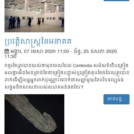
ប្រវត្តិសាស្ដ្រនៃអនាគត
អង្គារ, 07 មេសា 2020 11:00
-
ច័ន្ទ, 25 ឧសភា 2020
11:30
វាគួរតែត្រូវបានយល់ថាមុនពេលដែល Cambodia សម័យទំនើបគ្រឿង
អលង្ការមិនមែនគ្រាន់តែជាគ្រឿងបន្លាស់ឬគ្រឿងតុបតែងដែលត្រូវបាន
ពាក់ដើម្បីលម្អអ្នកពាក់ប៉ុណ្ណោះទេវាក៏ជាសញ្ញាមួយនៃបរិបទវប្បធម៌
សង្គមនិងសាសនារបស់សហគមន៍ផងដែរ។
អានបន្ត...