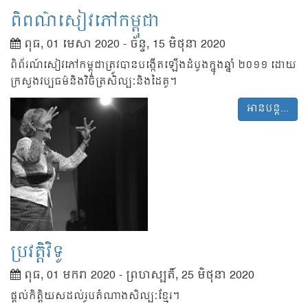
ពិពណ៌សៀវភៅកម្ពុជា
ពុធ, 01 មេសា 2020
-
ច័ន្ទ, 15 មិថុនា 2020
ពិព័រណ៍សៀវភៅកម្ពុជាត្រូវបានបង្កើតឡើងដំបូងក្នុងឆ្នាំ ២០១១ ដោយ
ក្រសួងវប្បធម៌និងវិចិត្រសិល្បៈនិងដៃគូ។
អានបន្ត...
ប្រវត្តិវិទូ
ពុធ, 01 មករា 2020
-
ព្រហស្បតិ៍, 25 មិថុនា 2020
ផ្តល់កិត្តិយសដល់រូបតំណាងសិល្បៈខ្មែរ។