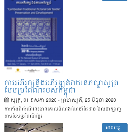
ការអភិរក្សនិងអភិវឌ្ឍន៍វាយនភណ្ឌសូត្រ
បែបប្រពៃណីរបស់កម្ពុជា
សុក្រ, 01 ឧសភា 2020
-
ព្រហស្បតិ៍, 25 មិថុនា 2020
ការតាំងពិព័រណ៍នេះមានគោលបំណងណែនាំផៃដានដែលជាត្បាញ
តាមបែបប្រពៃណីខ្មែរ
អានបន្ត...