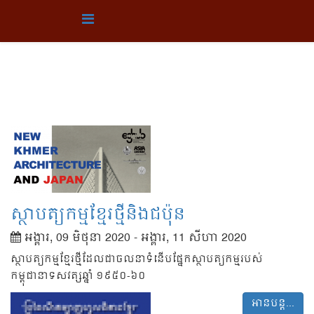
ពិព័រណ៍មិនអចិន្ត្រៃយ៍
ទីតាំង​របស់​អ្នក៖
ទំព័រ​មេ
ពិព័រណ៍
ពិព័រណ៍មិនអចិន្ត្រៃយ៍
ស្ថាបត្យកម្មខ្មែរថ្មីនិងជប៉ុន
អង្គារ, 09 មិថុនា 2020
-
អង្គារ, 11 សីហា 2020
ស្ថាបត្យកម្មខ្មែរថ្មីដែលជាចលនាទំនើបផ្នែកស្ថាបត្យកម្មរបស់
កម្ពុជានាទសវត្សឆ្នាំ ១៩៥០-៦០
អានបន្ត...